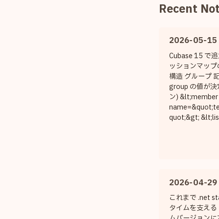
Recent No
2026-05-15
Cubase 15
ッションマップ
構造 グループ 
group の値が
ン) &lt;member
name=&quot;te
quot;&gt; &lt;lis
name=&quot;ob
type=&quot;obj&
- [0] --&gt; &lt;
class=&quot;E
hniqueGroup&q
ID=&quot;10
2026-04-29
quot;&gt; &lt;st
これまで .net st
タイムを支える 
ムバージョンに