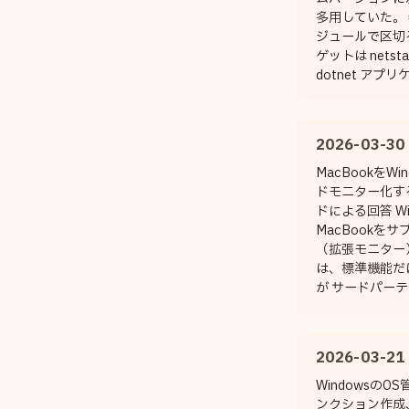
多用していた。 特
ジュールで区切
ゲットは netsta
dotnet アプ
しろ TargetFra
dotnetx.x G
して、あなたの
2026-03-30
プリ群の内部モ
行アプリがすべて 
MacBookをWi
モジュール側も n
ドモニター化する G
りません。むし
ドによる回答 Wi
Microsoft
MacBookを
リを複数プロジ
（拡張モニター
いる「...
は、標準機能だ
が サードパー
することで可能です
をWindows
する主な方法は
2026-03-21
1.
WindowsのO
ンクション作成