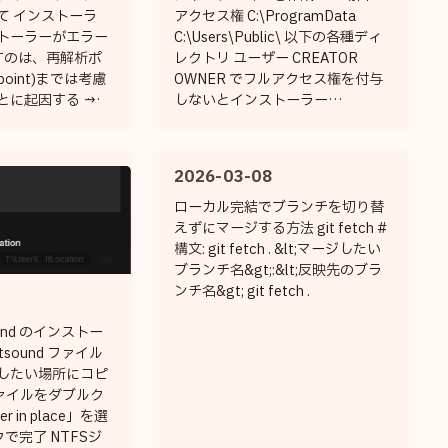
-2.0（歪み防止のため） 複数一括
て インストーラ
アクセス権 C:\ProgramData
(cmd) for %i in (*.wav) do ff...
トーラーがエラー
C:\Users\Public\ 以下の各種ディ
すのは、再解析ポ
レクトリ ユーザー CREATOR
 point)までは考慮
OWNER でフルアクセス権を付与
に起因する → イ
しないとインストーラー
者がちゃんと
（Windows Installer）でアクセ
nt 対応を実装してい
ス権の理由でエラーになる場合が
 ChatGPT い
あった 対応方法 ＊これが正解な
2026-03-08
理領域として、ジャ
のか保証しない インストーラーが
ンボリックリンク
付与するアクセス権限と同じにな
ローカル完結でブランチを切り替
うがよい代表例」
るように、「リンク先」のフォル
えずにマージする方法 git fetch #
mData 以外で挙げる
ダに対して、ユーザー CREATOR
構文: git fetch . &lt;マージしたい
けたい場所
OWNER でのフルアクセス権を付
ブランチ名&gt;:&lt;反映先のブラ
:\Windows
与 icacls &quot;フォルダ名
ンチ名&gt; git fetch .
tem32 C...
&quot; /grant &quot;CRE...
ound のインストー
vstsound ファイル
したい場所にコピ
d ファイルをダブルク
r in place」を選
で完了 NTFSジ