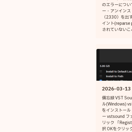
のエラーについ
ー・アンインス
（2330）を出
イント(reparse
されていないこと
ンストーラー作
reparse poi
るか否かで分かれる
わく 「OS 管
ンクション/シ
で逃がさないほ
を C:\Progra
と 最優先で避
Windows 本体 C
2026-03-13
C:\Windows\Sys
備忘録 VST S
ル(Windows) 
をインストール
ー vstsoun
リック 「Registe
択 OKをクリック