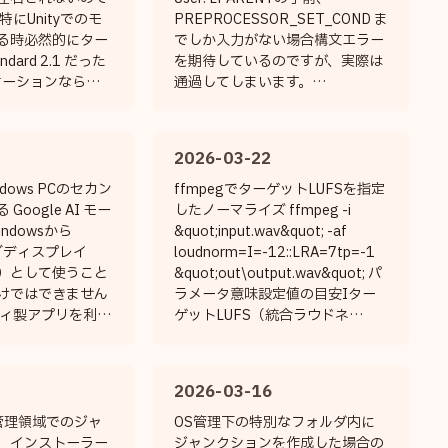
作成を任せた articluster-
にUnityでのモ
PREPROCESSOR_SET_COND ま
editor.pages.dev 変換ツール Art...
る時必然的にター
でしか入力がない場合構文エラー
ndard 2.1 だった
を期待しているのですが、実際は
リケーションならむ
通過してしまいます。
mework は
USE_CODE_IF の場合では
PT5.5の見解 結論と
LPARENT がない時点で構文エラ
用途が「自分のア
ーになってくれるのですが、何が
2026-03-22
ジュール」で、実
違うのかがわかりません。教えて
.NET 10 なら、
ください。 GitHub Copilot: 原因
ndows PCのセカン
ffmpegでターゲットLUFSを指定
et10.0 で問題あ
切り分けとして
oogle AI モー
したノーマライズ ffmpeg -i
ろ自然です。
「SET_CONDITION が本当に
ndowsから
&quot;input.wav&quot; -af
 公式ガイドでも、アプ
PREPROCESSOR_SET_COND と
サブディスプレイ
loudnorm=I=-12::LRA=7tp=-1
ェクトに分割して
して字句解析されているか（それ
）として使うこと
&quot;out\output.wav&quot; パ
とも IDENTIFIER 扱いになって
けではできません
ラメータ意味設定値の目安Iター
いる...
ティ製アプリを利用
ゲットLUFS（統合ラウドネ
。 MacBook
ス）-14（配信向け）,
のセカンドモニター化
-16（Apple Music）, -23（放
以下の通りです。
送）LRAラウドネスレンジ（音量
2026-03-16
の幅）7.0 〜 20.0（通常はデフォ
ルトの7でOK）tpトゥルーピーク
S管理領域でのジャ
OS管理下の特別なフォルダ内に
（最大音量の天井）-1.0 〜
、インストーラー
ジャンクションを作成した場合の