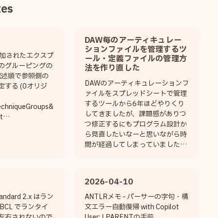
tes
DAW毎のアーティキュレー
ションファイルを管理するツ
 で追加されたエクスプ
ール・定義ファイルの管理方
のグルーピングの
法を作り直した
記述順で参照側の
DAWのアーティキュレーションフ
決定する (0オリジ
ァイルをスプレッドシートで管理
するツールから6年ほどやりくり
chniqueGroups&
してきましたが、課題感がありつ
t
つ修正するにもプログラム設計か
j&quot;
ら見直したいなーと思いながら時
quot;&gt; &lt;!-
間が経過してしまっていました。
obj
ざっくり 配布サイトを作成した r-
xpressionMapTec
koubou.github.io/ArticulationMa
uot;
ppingFiles/ 変換ツール、定義フ
5553392405760&
2026-04-10
ァイルのフォーマットをゼロベー
ring name...
スで見直した github.com/r-
andard 2.x はラン
ANTLRメモ - パーサーの字句・構
koubou/articluster 定義ファイル
BCL でランタイ
文エラー自動復帰 with Copilot
（YAML）のGUIエディタをAIに
左右されないので
User: LPARENTの手前、