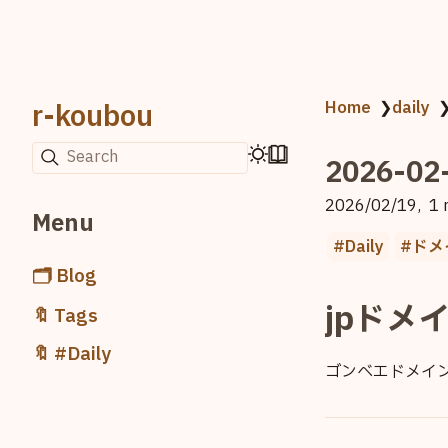
r-koubou
Home
❯
daily
Search
2026-02
2026/02/19
1 
Menu
Daily
ドメ
🗂️ Blog
jpドメ
🔖 Tags
🔖 #Daily
ゴンベエドメイ